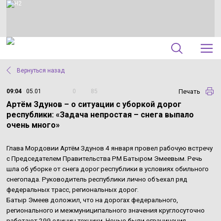
Вернуться назад
Печать
09:04
05.01
0
85
Артём Здунов – о ситуации с уборкой дорог
республики: «Задача непростая – снега выпало
очень много»
Глава Мордовии Артём Здунов 4 января провел рабочую встречу
с Председателем Правительства РМ Батыром Эмеевым. Речь
шла об уборке от снега дорог республики в условиях обильного
снегопада. Руководитель республики лично объехал ряд
федеральных трасс, региональных дорог.
Батыр Эмеев доложил, что на дорогах федерального,
регионального и межмуниципального значения круглосуточно
работают 299 единиц техники. Ночью были ограничения