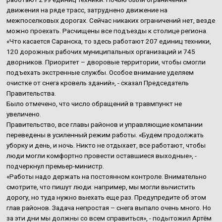
движения на ряде трасс, затруднено движение на
межпоселковых дорогах. Сейчас никаких ограничений нет, везде
можно проехать. Расчищены все подъезды к столице региона.
«Что касается Саранска, то здесь работают 207 единиц техники,
120 дорожных рабочих муниципальных организаций и 745
дворников. Приоритет – дворовые территории, чтобы смогли
подъехать экстренные службы. Особое внимание уделяем
очистке от снега кровель зданий», - сказал Председатель
Правительства.
Было отмечено, что число обращений в травмпункт не
увеличено.
Правительство, все главы районов и управляющие компании
переведены в усиленный режим работы. «Будем продолжать
уборку и день, и ночь. Никто не отдыхает, все работают, чтобы
люди могли комфортно провести оставшиеся выходные», -
подчеркнул премьер-министр.
«Работы надо держать на постоянном контроле. Внимательно
смотрите, что пишут люди: например, мы могли вычистить
дорогу, но туда нужно выехать еще раз. Предупредите об этом
глав районов. Задача непростая – снега выпало очень много. Но
за эти дни мы должны со всем справиться», - подытожил Артём